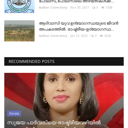
പോലീസ്, പോലീസിലെ അഴിമതികൾക്ക്...
Author Coverstory
Nov 30, 2021
0
5568
ആദിവാസി യുവ ഉദ്യോഗസ്ഥയുടെ ജീവൻ
അപകടത്തിൽ. രാഷ്ട്രീയ-ഉദ്യോഗസ്ഥ...
Author Coverstory
Jan 13, 2020
0
4240
RECOMMENDED POSTS
Kerala
സുജയ പാർവതിയെ രാഷ്ട്രീയവഴിയിൽ