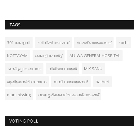
TAGS
301 കോളനി
ബിനീഷ് തോമസ്
ഭാരത് ബയോടെക്
kochi
KOTTAYAM
കൊച്ചി പോർട്ട്
ALUWA GENERAL HOSPITAL
ചക്കിട്ടപ്പാറ ഖനനം
നിമിഷാ നായർ
M K SANU
മുഖ്യമന്ത്രി സ്ഥാനം
നമ്പി നാരായണൻ
batheri
man missing
വടശ്ശേരിക്കര ഗ്രാമപഞ്ചായത്ത്
VOTING POLL