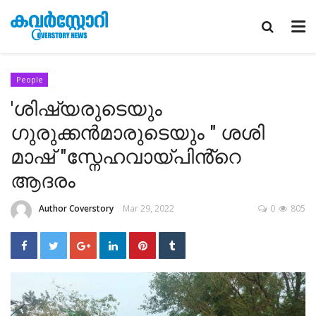
People
'ശിഷ്യരുടെയും
ഗുരുക്കൻമാരുടെയും " ശശി
മാഷ് "സ്നേഹവായ്പിൻ്റെ
ആദരം
Author Coverstory
Mar 29, 2022
0
805