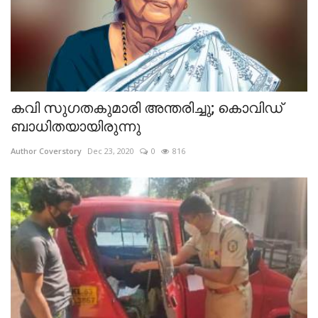
കവി സുഗതകുമാരി അന്തരിച്ചു; കൊവിഡ്
ബാധിതയായിരുന്നു
Author Coverstory
Dec 23, 2020
0
816