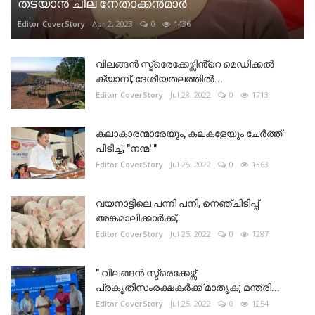
തടയാൻ ചില നേതാക്കൻമാർ
Editor CoverStory
Apr 2, 2023
0
1436
വിലങ്ങൻ സ്ട്രെേക്കേഴ്സിൻ്റെ മെഡിക്കൽ
ക്യാമ്പ്, ദേശീയതലത്തിൽ...
Editor CoverStory
Jul 28, 2022
0
1713
കലാകാരന്മാരേയും, കലകളേയും ചേർത്ത്
പിടിച്ച്, "നന്മ' "
Editor CoverStory
Jul 25, 2022
0
1363
വയനാട്ടിലെ പന്നി പനി, നെഞ്ചിടിപ്പ്
അങ്കമാലിക്കാർക്ക്,
Editor CoverStory
Jul 25, 2022
0
1287
" വിലങ്ങൻ സ്ട്രെക്കേഴ്സ്
പ്രകൃതിസംരക്ഷകർക്ക് മാതൃക; മന്ത്രി...
Editor CoverStory
Jul 25, 2022
0
1254