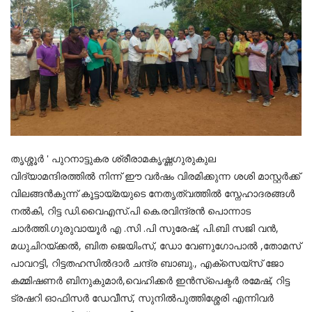
തൃശ്ശൂർ ' പുറനാട്ടുകര ശ്രീരാമകൃഷ്ണഗുരുകുല
വിദ്യാമന്ദിരത്തിൽ നിന്ന് ഈ വർഷം വിരമിക്കുന്ന ശശി മാസ്റ്റർക്ക്
വിലങ്ങൻകുന്ന് കൂട്ടായ്മയുടെ നേതൃത്വത്തിൽ സ്നേഹാദരങ്ങൾ
നൽകി, റിട്ട ഡി.വൈഎസ്.പി കെ.രവിന്ദ്രൻ പൊന്നാട
ചാർത്തി.ഗുരുവായൂർ എ .സി .പി സുരേഷ്, പി.ബി സജി വൻ,
മധുചിറയ്ക്കൽ, ബിത ജെയിംസ്, ഡോ വേണുഗോപാൽ ,തോമസ്
പാവറട്ടി, റിട്ടതഹസിൽദാർ ചന്ദ്ര ബാബു., എക്സെയ്സ് ജോ
കമ്മിഷണർ ബിനുകുമാർ,വെഹിക്കർ ഇൻസ്പെക്ടർ രമേഷ്, റിട്ട
ട്രഷറി ഓഫിസർ ഡേവീസ്, സുനിൽപുത്തിശ്ശേരി എന്നിവർ