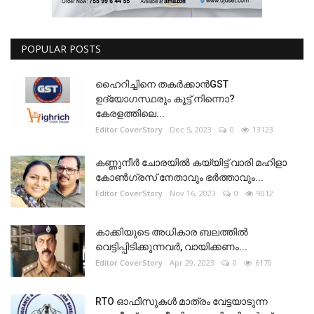
POPULAR POSTS
ഹൈറിച്ചിനെ തകർക്കാൻGST
ഉദ്യോഗസ്ഥരും കൂട്ട് നിന്നൊ?
കേരളത്തിലെ...
Editor CoverStory
Dec 5, 2023
0
13123
കണ്ണുനീർ ചോരയിൽ കയ്യിട്ട് വാരി മഹിളാ
കോൺഗ്രസ് നേതാവും ഭർത്താവും...
Editor CoverStory
Nov 16, 2023
0
9012
കാക്കിയുടെ അധികാര ബലത്തിൽ
വെട്ടിപ്പിടിക്കുന്നവർ, വായിക്കണം...
Editor CoverStory
Apr 29, 2023
0
6170
RTO ഓഫീസുകൾ മാത്രം വേട്ടയാടുന്ന