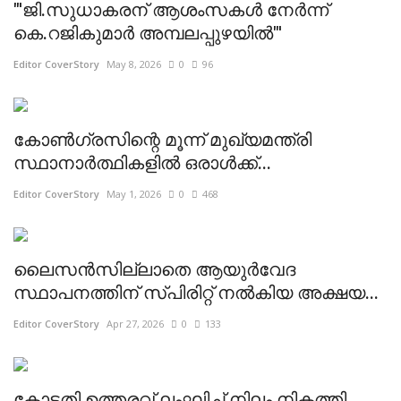
"'ജി.സുധാകരന് ആശംസകൾ നേർന്ന്
കെ.റജികുമാർ അമ്പലപ്പുഴയിൽ"'
Editor CoverStory
May 8, 2026
0
96
കോൺഗ്രസിന്റെ മൂന്ന് മുഖ്യമന്ത്രി
സ്ഥാനാർത്ഥികളിൽ ഒരാൾക്ക്...
Editor CoverStory
May 1, 2026
0
468
ലൈസൻസില്ലാതെ ആയുർവേദ
സ്ഥാപനത്തിന് സ്പിരിറ്റ് നൽകിയ അക്ഷയ...
Editor CoverStory
Apr 27, 2026
0
133
കോടതി ഉത്തരവ് ലംഘിച്ച് നിലം നികത്തി