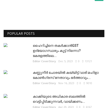
POPULAR POSTS
ഹൈറിച്ചിനെ തകർക്കാൻGST
ഉദ്യോഗസ്ഥരും കൂട്ട് നിന്നൊ?
കേരളത്തിലെ...
Editor CoverStory
Dec 5, 2023
0
13121
കണ്ണുനീർ ചോരയിൽ കയ്യിട്ട് വാരി മഹിളാ
കോൺഗ്രസ് നേതാവും ഭർത്താവും...
Editor CoverStory
Nov 16, 2023
0
9010
കാക്കിയുടെ അധികാര ബലത്തിൽ
വെട്ടിപ്പിടിക്കുന്നവർ, വായിക്കണം...
Editor CoverStory
Apr 29, 2023
0
6167