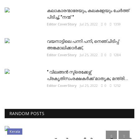
കലാകാരന്മാരേയും, കലകളേയും ചേർത്ത്
പിടിച്ച്, "നന്മ' "
Editor CoverStory
Jul 25, 2022
0
1359
വയനാട്ടിലെ പന്നി പനി, നെഞ്ചിടിപ്പ്
അങ്കമാലിക്കാർക്ക്,
Editor CoverStory
Jul 25, 2022
0
1284
" വിലങ്ങൻ സ്ട്രെക്കേഴ്സ്
പ്രകൃതിസംരക്ഷകർക്ക് മാതൃക; മന്ത്രി...
Editor CoverStory
Jul 25, 2022
0
1252
RANDOM POSTS
Kerala