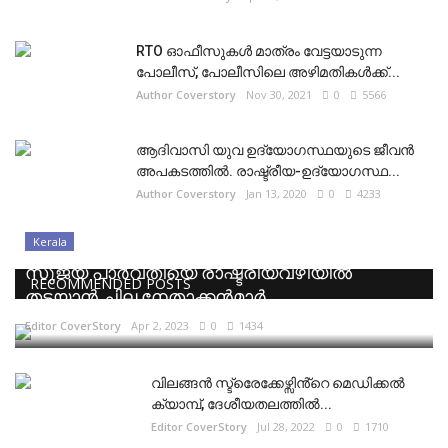
RTO ഓഫീസുകൾ മാത്രം വേട്ടയാടുന്ന
പോലീസ്, പോലീസിലെ അഴിമതികൾക്ക്...
Author Coverstory
Nov 30, 2021
0
5566
ആദിവാസി യുവ ഉദ്യോഗസ്ഥയുടെ ജീവൻ
അപകടത്തിൽ. രാഷ്ട്രീയ-ഉദ്യോഗസ്ഥ...
Author Coverstory
Jan 13, 2020
0
4233
Kerala
സുജയ പാർവതിയെ രാഷ്ട്രീയവഴിയിൽ
RECOMMENDED POSTS
തടയാൻ ചില നേതാക്കൻമാർ
Editor CoverStory
Apr 2, 2023
0
1434
വിലങ്ങൻ സ്ട്രെേക്കേഴ്സിൻ്റെ മെഡിക്കൽ
ക്യാമ്പ്, ദേശീയതലത്തിൽ...
Editor CoverStory
Jul 28, 2022
0
1710