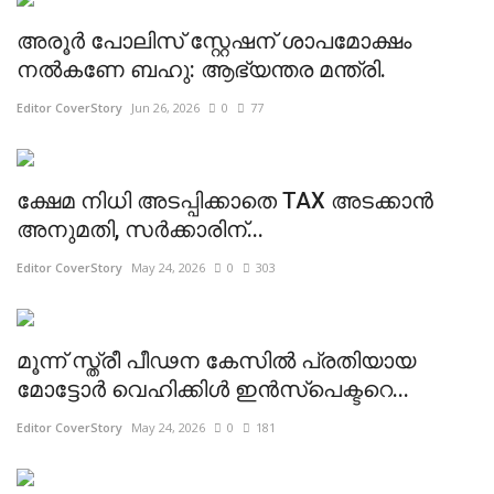
അരൂർ പോലിസ് സ്റ്റേഷന് ശാപമോക്ഷം
നൽകണേ ബഹു: ആഭ്യന്തര മന്ത്രി.
Editor CoverStory
Jun 26, 2026
0
77
ക്ഷേമ നിധി അടപ്പിക്കാതെ TAX അടക്കാൻ
അനുമതി, സർക്കാരിന്...
Editor CoverStory
May 24, 2026
0
303
മൂന്ന് സ്ത്രീ പീഢന കേസിൽ പ്രതിയായ
മോട്ടോർ വെഹിക്കിൾ ഇൻസ്പെക്ടറെ...
Editor CoverStory
May 24, 2026
0
181