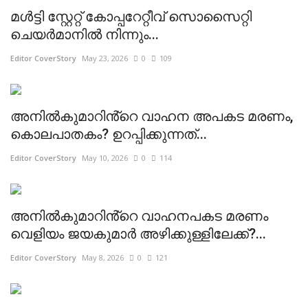
മൾട്ടി സ്റ്റേറ്റ് കോപ്പറേറ്റീവ് സൊസൈറ്റി
ചെയർമാനിൽ നിന്നും...
Editor CoverStory
May 23, 2026
0
109
അനിൽകുമാറിൻ്റെ വാഹന അപകട മരണം,
കൊലപാതകം? ഉറപ്പിക്കുന്നത്...
Editor CoverStory
May 10, 2026
0
114
അനിൽകുമാറിൻ്റെ വാഹനപകട മരണം
വെളിയം ജയകുമാർ അഴിക്കുള്ളിലേക്ക്?...
Editor CoverStory
May 8, 2026
0
121