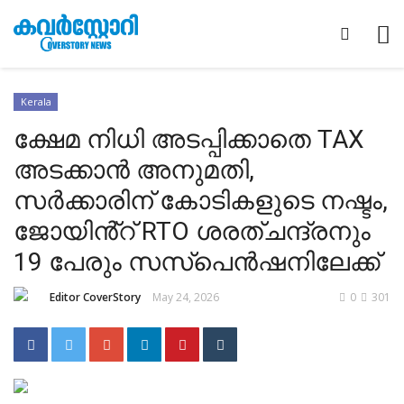
Kerala
ക്ഷേമ നിധി അടപ്പിക്കാതെ TAX
അടക്കാൻ അനുമതി,
സർക്കാരിന് കോടികളുടെ നഷ്ടം,
ജോയിൻ്റ് RTO ശരത്ചന്ദ്രനും
19 പേരും സസ്പെൻഷനിലേക്ക്
Editor CoverStory
May 24, 2026
0
301