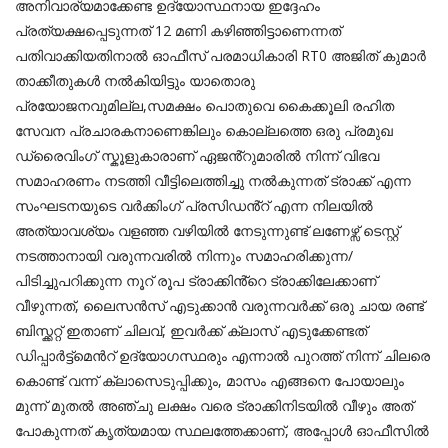
അനിവാര്യമാക്കേണ്ട ഉദ്യോസ്ഥനായ ഇദ്ദേഹം
പ്രത്യക്ഷപ്പെടുന്നത് 12 മണി കഴിഞ്ഞിട്ടാണെന്നത്
പതിവാക്കിയതിനാൽ ഓഫീസ് പരമാധികാരി RT0 അജിത് കുമാർ
താക്കീതുകൾ നൽകിയിട്ടും യാതൊരു
പ്രയോജനവുമില്ല,സമക്ഷം പൊതുവെ കൈക്കൂലി രഹിത
സേവന പ്രചാരകനാണെങ്കിലും കൊല്ലത്തെ ഒരു പ്രമുഖ
ഡ്രൈവിംഗ് സ്കൂളുകാരാണ് ഏജൻ്റുമാരിൽ നിന്ന് വിഭവ
സമാഹരണം നടത്തി വീട്ടിലെത്തിച്ചു നൽകുന്നത് ട്രാക്ക് എന്ന
സംഘടനയുടെ വർക്കിംഗ് പ്രസിഡൻ്റ് എന്ന നിലയിൽ
അത്യാവശ്യം വളഞ്ഞ വഴിയിൽ നേടുന്നുണ്ട് ലണേഴ്സ് ടെസ്റ്റ്
നടത്താനായി വരുന്നവരിൽ നിന്നും സമാഹരിക്കുന്ന/
പിടിച്ചുപറിക്കുന്ന നൂറ് രൂപ ട്രാക്കിൻ്റെ ട്രാക്കിലേക്കാണ്
വീഴുന്നത്, ലൈസൻസ് എടുക്കാൻ വരുന്നവർക്ക് ഒരു ചായ രണ്ട്
ബിസ്ക്കറ്റ് ഇതാണ് ചിലവ്, ഇവർക്ക് ക്ലാസ് എടുക്കേണ്ടത്
ഡിപ്പാർട്ട്മെൻറ് ഉദ്യോഗസ്ഥരും എന്നാൽ പുറത്ത് നിന്ന് ചിലരെ
കൊണ്ട് വന്ന് ക്ലാസെടുപ്പിക്കും, മാസം എങ്ങനെ പോയാലും
മുന്ന് മുതൽ അഞ്ചു ലക്ഷം വരെ ട്രാക്കിനിടയിൽ വീഴും അത്
പോകുന്നത് കൃത്യമായ സ്ഥലത്തേക്കാണ്, അപ്പോൾ ഓഫീസിൽ