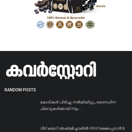
RANDOM POSTS
കോടികൾ പിരിച്ചു നൽകിയിട്ടും, ദൈനംദിന
ചിലവുകൾക്കായ് നട്ടം...
വീട് കയറി അക്രമിച്ചവരിൽ നിന്ന് രക്ഷപ്പെടാൻ S