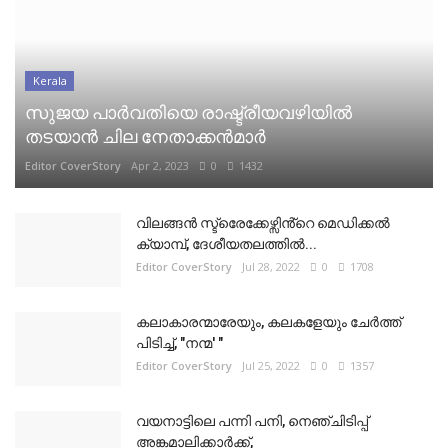
Kerala
സുജയ പാർവതിയെ രാഷ്ട്രീയവഴിയിൽ
തടയാൻ ചില നേതാക്കൻമാർ
Editor CoverStory
Apr 2, 2023
0
1432
വിലങ്ങൻ സ്ട്രെേക്കേഴ്സിൻ്റെ മെഡിക്കൽ
ക്യാമ്പ്, ദേശീയതലത്തിൽ...
Editor CoverStory
Jul 28, 2022
0
1708
കലാകാരന്മാരേയും, കലകളേയും ചേർത്ത്
പിടിച്ച്, "നന്മ' "
Editor CoverStory
Jul 25, 2022
0
1357
വയനാട്ടിലെ പന്നി പനി, നെഞ്ചിടിപ്പ്
അങ്കമാലിക്കാർക്ക്,