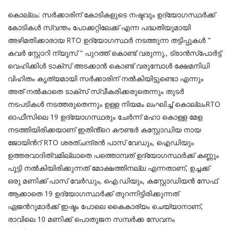
കൊല്ലം: സർക്കാരിന് കോടികളുടെ നഷ്ടവും ഉദ്യോഗസ്ഥർക്ക്
കോടികൾ സ്വന്തം പോക്കറ്റിലേക്ക് എന്ന പദ്ധതിയുമായി
അഴിമതിക്കാരായ RTO ഉദ്യോഗസ്ഥർ നടത്തുന്ന തട്ടിപ്പുകൾ "
കവർ സ്റ്റോറി ന്യൂസ് " പുറത്ത് കൊണ്ട് വരുന്നു., ട്രാൻസ്പോർട്ട്
വെഹിക്കിൾ ടാക്സ് അടക്കാൻ കൊണ്ട് വരുമ്പോൾ ക്ഷേമനിധി
വിഹിതം കൃത്യമായി സർക്കാരിന് നൽകിയിട്ടുണ്ടൊ എന്നും
അത് നൽകാതെ ടാക്സ് സ്വീകരിക്കരുതെന്നും തുടർ
നടപടികൾ നടത്തരുതെന്നും ഉള്ള നിയമം ലംഘിച്ച് കൊല്ലംRTO
ഓഫീസിലെ 19 ഉദ്യോഗസ്ഥരും ചേർന്ന് മഹാ കൊള്ള മേള
നടത്തിയിരിക്കയാണ് ഇതിൻ്റെ കൗണ്ടർ കസ്റ്റോഡിയ നായ
ജോയിൻറ് RTO ശരത്ചന്ദ്രൻ പാസ് വേഡും, ഐഡിയും
ഉത്തരവാദിത്വമില്ലാതെ പത്തൊമ്പത് ഉദ്യോഗസ്ഥർക്ക് കണ്ണും
പൂട്ടി നൽകിയിരിക്കുന്നത് മോക്ഷത്തിനല്ല എന്നതാണ്, ഉച്ചക്ക്
ഒരു മണിക്ക് പാസ് വേർഡും, ഐ.ഡിയും, കസ്റ്റോഡിയൻ സേഫ്
ആക്കാതെ 19 ഉദ്യോഗസ്ഥർക്ക് തുറന്നിട്ടിരിക്കുന്നത്
ഏജൻറുമാർക്ക് ഇഷ്ടം പോലെ കൈകാര്യം ചെയ്യാനാണ്,
രാവിലെ 10 മണിക്ക് പൊതുജന സമ്പർക്ക സേവനം