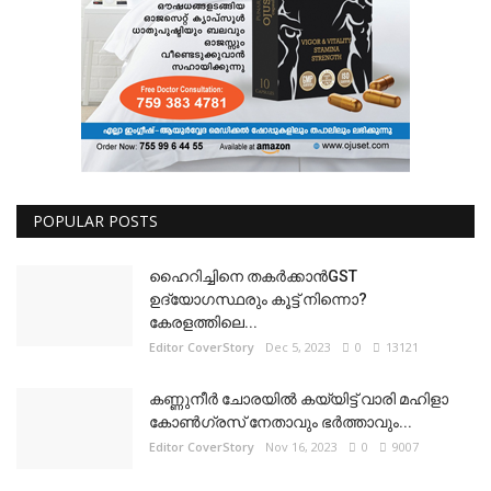
POPULAR POSTS
ഹൈറിച്ചിനെ തകർക്കാൻGST
ഉദ്യോഗസ്ഥരും കൂട്ട് നിന്നൊ?
കേരളത്തിലെ...
Editor CoverStory
Dec 5, 2023
0
13121
കണ്ണുനീർ ചോരയിൽ കയ്യിട്ട് വാരി മഹിളാ
കോൺഗ്രസ് നേതാവും ഭർത്താവും...
Editor CoverStory
Nov 16, 2023
0
9007