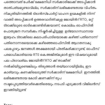
പത്തൊമ്പത് പേർക്ക് ക്ഷേമനിധി സർക്കാരിലേക്ക് അടപ്പിക്കാൻ
താത്പര്യമുണ്ടാവില്ല, സർക്കാരിന് ലഭിക്കേണ്ടതായ വിഹിതം
നികുതിയിനത്തിൽ ട്രാൻസ്പോർട്ട് വാഹന ഉടമകളിൽ നിന്ന്
വാങ്ങി അടപ്പിക്കാൻ ഉത്തരവാദിത്വമുള ജോയിൻറ് RTO, മറ്റ്
ട്രാക്കിലൂടെ ഓടിക്കൊണ്ടിരിക്കയാണ്, കൊല്ലം ഓഫിസിൽ
പൊതുജന സമ്പർക്കം നിഷ്കർഷിച്ചിട്ടുള്ള ഉദ്യോഗസ്ഥനായ
ഇദ്ദേഹം ട്രാക്കിലെ കലാപരിപാടിയൊക്കെ കഴിഞ് പതിനൊന്ന്
പതിനൊന്നരയൊക്കെ കഴിഞ്ഞെഓഫിസിൽ ആഗതനാകു
പലപ്പോഴും ജനങ്ങൾ അക്ഷമരായി പ്രതികരിക്കാറുണ്ട്, ഓഫീസ്
പരമാധികാരിയായ RT0 കെ.അജിത്കുമാർ ഈ വിഷയവുമായി
പല പ്രാവശ്യം ജോയിൻ്റ് RTO ക്ക് താക്കീത്
നൽകിയിട്ടുണ്ടെങ്കിലും തിരുത്താൻ തയ്യാറായിട്ടില്ല, ഈ
കാര്യവും കണക്കിലെടുത്ത് സർക്കാരിന് ക്ഷേമനിധി ഇനത്തിൽ
ലഭിക്കേണ്ടതായ കോടി ക്കണക്കിന് രൂപ
നഷ്ടപ്പെടുത്തിയവർക്കെതിരെയും നടപടി എടുക്കാൻ വിജിലൻസ്
ഇറങ്ങിയിട്ടുണ്ട്