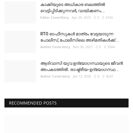
കാക്കിയുടെ അധികാര ബലത്തിൽ
വെട്ടിപ്പിടിക്കുന്നവർ, വായിക്കണം...
Editor CoverStory
Apr 29, 2023
0
6165
RTO ഓഫീസുകൾ മാത്രം വേട്ടയാടുന്ന
പോലീസ്, പോലീസിലെ അഴിമതികൾക്ക്...
Author Coverstory
Nov 30, 2021
0
5564
ആദിവാസി യുവ ഉദ്യോഗസ്ഥയുടെ ജീവൻ
അപകടത്തിൽ. രാഷ്ട്രീയ-ഉദ്യോഗസ്ഥ...
Author Coverstory
Jan 13, 2020
0
4232
RECOMMENDED POSTS