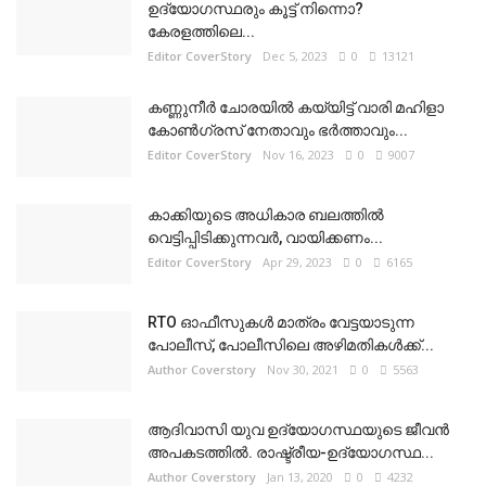
ഉദ്യോഗസ്ഥരും കൂട്ട് നിന്നൊ?
കേരളത്തിലെ...
Editor CoverStory
Dec 5, 2023
0
13121
കണ്ണുനീർ ചോരയിൽ കയ്യിട്ട് വാരി മഹിളാ
കോൺഗ്രസ് നേതാവും ഭർത്താവും...
Editor CoverStory
Nov 16, 2023
0
9007
കാക്കിയുടെ അധികാര ബലത്തിൽ
വെട്ടിപ്പിടിക്കുന്നവർ, വായിക്കണം...
Editor CoverStory
Apr 29, 2023
0
6165
RTO ഓഫീസുകൾ മാത്രം വേട്ടയാടുന്ന
പോലീസ്, പോലീസിലെ അഴിമതികൾക്ക്...
Author Coverstory
Nov 30, 2021
0
5563
ആദിവാസി യുവ ഉദ്യോഗസ്ഥയുടെ ജീവൻ
അപകടത്തിൽ. രാഷ്ട്രീയ-ഉദ്യോഗസ്ഥ...
Author Coverstory
Jan 13, 2020
0
4232