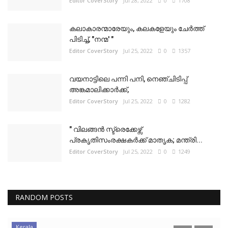
Editor CoverStory
Jul 28, 2022
0
1708
കലാകാരന്മാരേയും, കലകളേയും ചേർത്ത്
പിടിച്ച്, "നന്മ' "
Editor CoverStory
Jul 25, 2022
0
1357
വയനാട്ടിലെ പന്നി പനി, നെഞ്ചിടിപ്പ്
അങ്കമാലിക്കാർക്ക്,
Editor CoverStory
Jul 25, 2022
0
1282
" വിലങ്ങൻ സ്ട്രെക്കേഴ്സ്
പ്രകൃതിസംരക്ഷകർക്ക് മാതൃക; മന്ത്രി...
Editor CoverStory
Jul 25, 2022
0
1249
RANDOM POSTS
Kerala