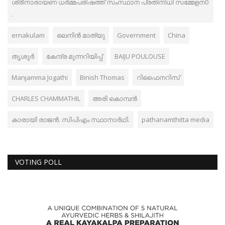
ശ്രീനാരായണ ധർമ്മപരിഷത്ത് സംസ്ഥാന പ്രതിനിധി സമ്മേളന0
.
ernakulam
ലെനിൻ മാത്യു
Government
China
തൃശൂർ
കേന്ദ്ര മുന്നറിയിപ്പ്
BAIJU POULOUSE
Manjamma Jogathi
Binish Thomas
റിഫൈനറിസ്
CHARLES CHAMMATHIL
അരി കൊമ്പൻ
കാരായി രാജൻ. സിപിഎം സ്ഥാനാർഥി.
pathanamthitta media
VOTING POLL