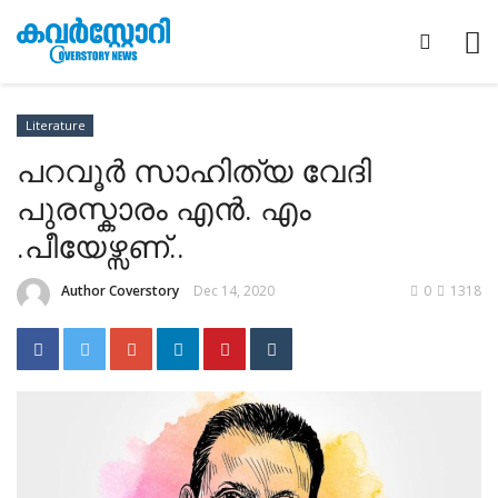
Literature
പറവൂർ സാഹിത്യ വേദി
പുരസ്കാരം എൻ. എം
.പീയേഴ്സണ്..
Author Coverstory
Dec 14, 2020
0
1318