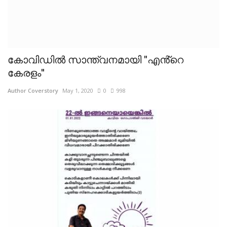
കോവിഡിൽ സാന്ത്വനമായി "എൻ്റെ
കേരളം''
Author Coverstory
May 1, 2020
0
998