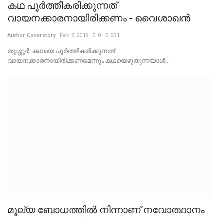
കഥ പൂര്‍ത്തീകരിക്കുന്നത്
വായനക്കാരനായിരിക്കണം - വൈശാഖന്‍
Author Coverstory
Feb 7, 2019
0
931
തൃശ്ശൂര്‍: കഥയെ പൂര്‍ത്തീകരിക്കുന്നത്
വായനക്കാരനായിരിക്കണമെന്നും കഥയെഴുതുന്നയാള്‍...
മൂല്യ ബോധത്തില്‍ നിന്നാണ് നവോത്ഥാനം