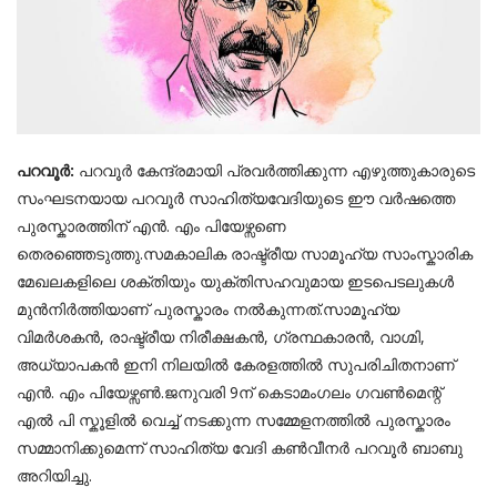
പറവൂർ:
പറവൂർ കേന്ദ്രമായി പ്രവർത്തിക്കുന്ന എഴുത്തുകാരുടെ
സംഘടനയായ പറവൂർ സാഹിത്യവേദിയുടെ ഈ വർഷത്തെ
പുരസ്കാരത്തിന് എൻ. എം പിയേഴ്സണെ
തെരഞ്ഞെടുത്തു.സമകാലിക രാഷ്ട്രീയ സാമൂഹ്യ സാംസ്കാരിക
മേഖലകളിലെ ശക്തിയും യുക്തിസഹവുമായ ഇടപെടലുകൾ
മുൻനിർത്തിയാണ് പുരസ്കാരം നൽകുന്നത്.സാമൂഹ്യ
വിമർശകൻ, രാഷ്ട്രീയ നിരീക്ഷകൻ, ഗ്രന്ഥകാരൻ, വാഗ്മി,
അധ്യാപകൻ ഇനി നിലയിൽ കേരളത്തിൽ സുപരിചിതനാണ്
എൻ. എം പിയേഴ്സൺ.ജനുവരി 9ന് കെടാമംഗലം ഗവൺമെന്റ്
എൽ പി സ്കൂളിൽ വെച്ച് നടക്കുന്ന സമ്മേളനത്തിൽ പുരസ്കാരം
സമ്മാനിക്കുമെന്ന് സാഹിത്യ വേദി കൺവീനർ പറവൂർ ബാബു
അറിയിച്ചു.