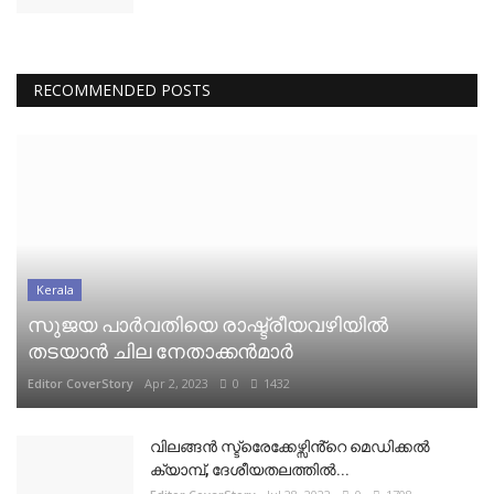
RECOMMENDED POSTS
Kerala
സുജയ പാർവതിയെ രാഷ്ട്രീയവഴിയിൽ
തടയാൻ ചില നേതാക്കൻമാർ
Editor CoverStory
Apr 2, 2023
0
1432
വിലങ്ങൻ സ്ട്രെേക്കേഴ്സിൻ്റെ മെഡിക്കൽ
ക്യാമ്പ്, ദേശീയതലത്തിൽ...