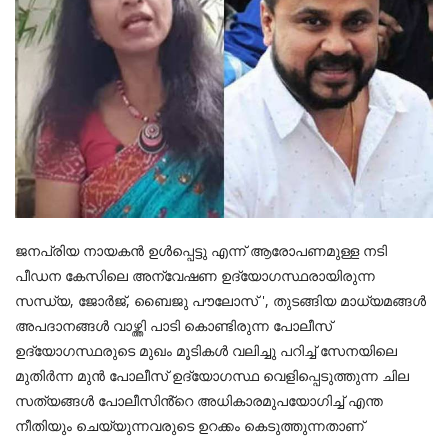
ജനപ്രിയ നായകൻ ഉൾപ്പെട്ടു എന്ന് ആരോപണമുള്ള നടി
പീഡന കേസിലെ അന്വേഷണ ഉദ്യോഗസ്ഥരായിരുന്ന
സന്ധ്യ, ജോർജ്, ബൈജു പൗലോസ് ', തുടങ്ങിയ മാധ്യമങ്ങൾ
അപദാനങ്ങൾ വാഴ്ത്തി പാടി കൊണ്ടിരുന്ന പോലീസ്
ഉദ്യോഗസ്ഥരുടെ മുഖം മൂടികൾ വലിച്ചു പറിച്ച് സേനയിലെ
മുതിർന്ന മുൻ പോലീസ് ഉദ്യോഗസ്ഥ വെളിപ്പെടുത്തുന്ന ചില
സത്യങ്ങൾ പോലീസിൻ്റെ അധികാരമുപയോഗിച്ച് എന്ത
നീതിയും ചെയ്യുന്നവരുടെ ഉറക്കം കെടുത്തുന്നതാണ്