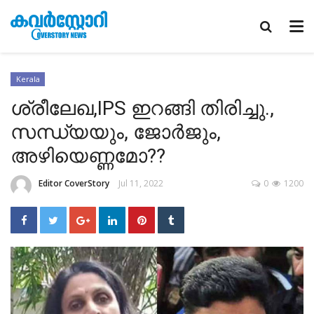
Kerala
ശ്രീലേഖ,IPS ഇറങ്ങി തിരിച്ചു.,
സന്ധ്യയും, ജോർജും,
അഴിയെണ്ണമോ??
Editor CoverStory
Jul 11, 2022
0
1200