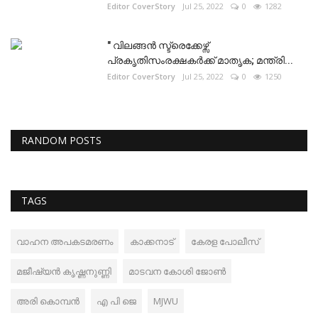
Editor CoverStory
Jul 25, 2022
0
1282
" വിലങ്ങൻ സ്ട്രെക്കേഴ്സ്
പ്രകൃതിസംരക്ഷകർക്ക് മാതൃക; മന്ത്രി...
Editor CoverStory
Jul 25, 2022
0
1250
RANDOM POSTS
TAGS
വാഹന അപകടമരണം
കാക്കനാട്
കേരള പോലീസ്
മജീഷ്യൻ കൃഷ്ണനുണ്ണി
മാടവന കോശി ജോൺ
അരി കൊമ്പൻ
എ പി ജെ
MJWU