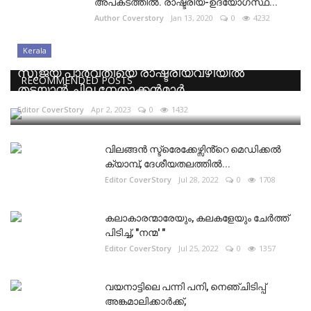
അപകടത്തിൽ. രാഷ്ട്രീയ-ഉദ്യോഗസ്ഥ...
Author Coverstory
Jan 13, 2020
0
4232
Kerala
സുജയ പാർവതിയെ രാഷ്ട്രീയവഴിയിൽ
RECOMMENDED POSTS
തടയാൻ ചില നേതാക്കൻമാർ
Editor CoverStory
Apr 2, 2023
0
1432
വിലങ്ങൻ സ്ട്രെേക്കേഴ്സിൻ്റെ മെഡിക്കൽ
ക്യാമ്പ്, ദേശീയതലത്തിൽ...
Editor CoverStory
Jul 28, 2022
0
1708
കലാകാരന്മാരേയും, കലകളേയും ചേർത്ത്
പിടിച്ച്, "നന്മ' "
Editor CoverStory
Jul 25, 2022
0
1357
വയനാട്ടിലെ പന്നി പനി, നെഞ്ചിടിപ്പ്
അങ്കമാലിക്കാർക്ക്,