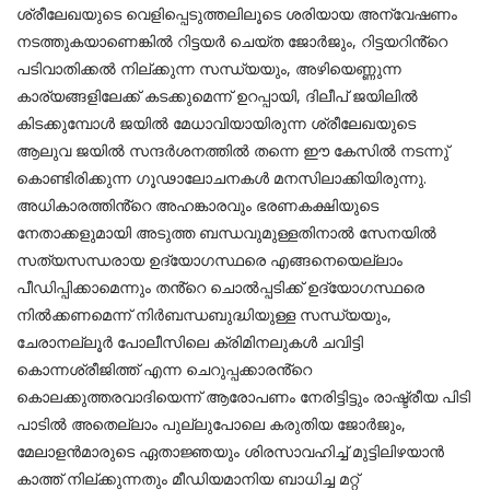
ശ്രീലേഖയുടെ വെളിപ്പെടുത്തലിലൂടെ ശരിയായ അന്വേഷണം
നടത്തുകയാണെങ്കിൽ റിട്ടയർ ചെയ്ത ജോർജും, റിട്ടയറിൻ്റെ
പടിവാതിക്കൽ നില്ക്കുന്ന സന്ധ്യയും, അഴിയെണ്ണുന്ന
കാര്യങ്ങളിലേക്ക് കടക്കുമെന്ന് ഉറപ്പായി, ദിലീപ് ജയിലിൽ
കിടക്കുമ്പോൾ ജയിൽ മേധാവിയായിരുന്ന ശ്രീലേഖയുടെ
ആലുവ ജയിൽ സന്ദർശനത്തിൽ തന്നെ ഈ കേസിൽ നടന്നു്
കൊണ്ടിരിക്കുന്ന ഗൂഢാലോചനകൾ മനസിലാക്കിയിരുന്നു.
അധികാരത്തിൻ്റെ അഹങ്കാരവും ഭരണകക്ഷിയുടെ
നേതാക്കളുമായി അടുത്ത ബന്ധവുമുള്ളതിനാൽ സേനയിൽ
സത്യസന്ധരായ ഉദ്യോഗസ്ഥരെ എങ്ങനെയെല്ലാം
പീഡിപ്പിക്കാമെന്നും തൻ്റെ ചൊൽപ്പടിക്ക് ഉദ്യോഗസ്ഥരെ
നിൽക്കണമെന്ന് നിർബന്ധബുദ്ധിയുള്ള സന്ധ്യയും,
ചേരാനല്ലൂർ പോലീസിലെ ക്രിമിനലുകൾ ചവിട്ടി
കൊന്നശ്രീജിത്ത് എന്ന ചെറുപ്പക്കാരൻ്റെ
കൊലക്കുത്തരവാദിയെന്ന് ആരോപണം നേരിട്ടിട്ടും രാഷ്ട്രീയ പിടി
പാടിൽ അതെല്ലാം പുല്ലുപോലെ കരുതിയ ജോർജും,
മേലാളൻമാരുടെ ഏതാജ്ഞയും ശിരസാവഹിച്ച് മുട്ടിലിഴയാൻ
കാത്ത് നില്ക്കുന്നതും മീഡിയമാനിയ ബാധിച്ച മറ്റ്