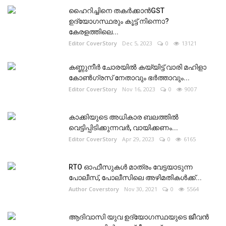
ഹൈറിച്ചിനെ തകർക്കാൻGST
ഉദ്യോഗസ്ഥരും കൂട്ട് നിന്നൊ?
കേരളത്തിലെ...
Editor CoverStory
Dec 5, 2023
0
13121
കണ്ണുനീർ ചോരയിൽ കയ്യിട്ട് വാരി മഹിളാ
കോൺഗ്രസ് നേതാവും ഭർത്താവും...
Editor CoverStory
Nov 16, 2023
0
9007
കാക്കിയുടെ അധികാര ബലത്തിൽ
വെട്ടിപ്പിടിക്കുന്നവർ, വായിക്കണം...
Editor CoverStory
Apr 29, 2023
0
6165
RTO ഓഫീസുകൾ മാത്രം വേട്ടയാടുന്ന
പോലീസ്, പോലീസിലെ അഴിമതികൾക്ക്...
Author Coverstory
Nov 30, 2021
0
5564
ആദിവാസി യുവ ഉദ്യോഗസ്ഥയുടെ ജീവൻ