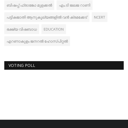
ബിഷപ്പ് ഫ്രാങ്കോ മുളക്കൽ
എം.ടി ജലജ റാണി
പട്ടികജാതി ആനുകൂല്യങ്ങളില്‍ വന്‍ ക്രമക്കേട്
NCERT
ഭക്ഷ്യ വിഷബാധ
EDUCATION
എറണാകുളം ജനറൽ ഹോസ്പിറ്റൽ
VOTING POLL