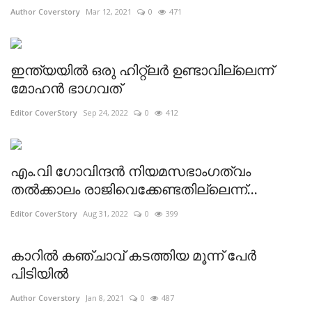
Author Coverstory
Mar 12, 2021
0
471
ഇന്ത്യയില്‍ ഒരു ഹിറ്റ്‌ലര്‍ ഉണ്ടാവില്ലെന്ന്
മോഹന്‍ ഭാഗവത്
Editor CoverStory
Sep 24, 2022
0
412
എം.വി ഗോവിന്ദന്‍ നിയമസഭാംഗത്വം
തല്‍ക്കാലം രാജിവെക്കേണ്ടതില്ലെന്ന്...
Editor CoverStory
Aug 31, 2022
0
399
കാറിൽ കഞ്ചാവ് കടത്തിയ മൂന്ന് പേർ
പിടിയിൽ
Author Coverstory
Jan 8, 2021
0
487