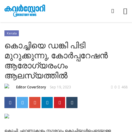
Kerala
കൊച്ചിയെ ഡങ്കി പിടി
മുറുക്കുന്നു, കോർപ്പറേഷൻ
ആരോഗ്യരംഗം
ആലസ്യത്തിൽ
Editor CoverStory
Sep 19, 2023
0
468
കൊച്ചി: എറണാകുളം നഗരവും കൊച്ചിയുൾപ്പെടെയുള്ള