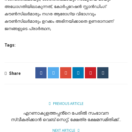
അധോഗതിയിലാകുന്നത്, കോർപ്പറേഷൻ സ്റ്റാൻഡിംഗ്‌
കൗൺസിലർമാരും നഗര ആരോഗ്യ വിഭാഗവും
കൗൺസിലർമാരും ഉറക്കം അഭിനയിക്കാതെ ഉണരാനാണ്
ജനങ്ങളുടെ പ്രാർത്ഥന,
Tags:
Share
PREVIOUS ARTICLE
എറണാകുളത്തപ്പൻ്റെ പേരിൽ സംഭാവന
സ്വീകരിക്കാൻ വെബ് സെറ്റ്, ക്ഷേത്ര ക്ഷേമസമിതിക്ക്...
NEXT ARTICLE