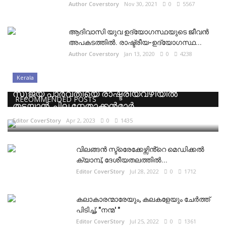
Author Coverstory
Nov 30, 2021
0
5567
ആദിവാസി യുവ ഉദ്യോഗസ്ഥയുടെ ജീവൻ
അപകടത്തിൽ. രാഷ്ട്രീയ-ഉദ്യോഗസ്ഥ...
Author Coverstory
Jan 13, 2020
0
4238
Kerala
സുജയ പാർവതിയെ രാഷ്ട്രീയവഴിയിൽ
RECOMMENDED POSTS
തടയാൻ ചില നേതാക്കൻമാർ
Editor CoverStory
Apr 2, 2023
0
1435
വിലങ്ങൻ സ്ട്രെേക്കേഴ്സിൻ്റെ മെഡിക്കൽ
ക്യാമ്പ്, ദേശീയതലത്തിൽ...
Editor CoverStory
Jul 28, 2022
0
1712
കലാകാരന്മാരേയും, കലകളേയും ചേർത്ത്
പിടിച്ച്, "നന്മ' "
Editor CoverStory
Jul 25, 2022
0
1361