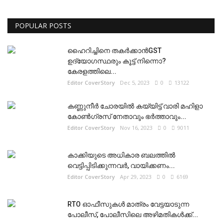
POPULAR POSTS
ഹൈറിച്ചിനെ തകർക്കാൻGST
ഉദ്യോഗസ്ഥരും കൂട്ട് നിന്നൊ?
കേരളത്തിലെ...
Editor CoverStory
Dec 5, 2023
0
13122
കണ്ണുനീർ ചോരയിൽ കയ്യിട്ട് വാരി മഹിളാ
കോൺഗ്രസ് നേതാവും ഭർത്താവും...
Editor CoverStory
Nov 16, 2023
0
9011
കാക്കിയുടെ അധികാര ബലത്തിൽ
വെട്ടിപ്പിടിക്കുന്നവർ, വായിക്കണം...
Editor CoverStory
Apr 29, 2023
0
6169
RTO ഓഫീസുകൾ മാത്രം വേട്ടയാടുന്ന
പോലീസ്, പോലീസിലെ അഴിമതികൾക്ക്...