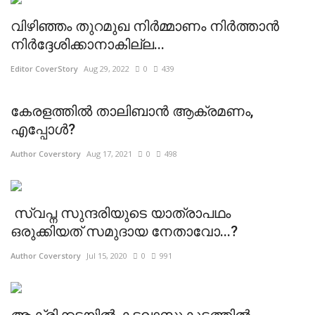
വിഴിഞ്ഞം തുറമുഖ നിര്‍മ്മാണം നിര്‍ത്താന്‍
നിര്‍ദ്ദേശിക്കാനാകില്ല...
Editor CoverStory
Aug 29, 2022
0
439
കേരളത്തിൽ താലിബാൻ ആക്രമണം,
എപ്പോൾ?
Author Coverstory
Aug 17, 2021
0
498
സ്വപ്ന സുന്ദരിയുടെ യാത്രാപഥം
ഒരുക്കിയത് സമുദായ നേതാവോ...?
Author Coverstory
Jul 15, 2020
0
991
ആക്രിക്കടയില്‍ കടലാസുകൂട്ടത്തില്‍