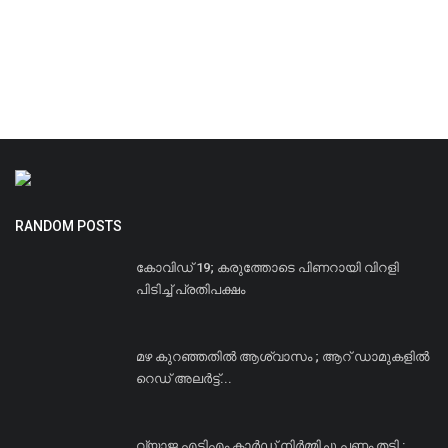
RANDOM POSTS
കോവിഡ് 19; കരുത്തോടെ പിണറായി വിറളി
പിടിച്ച് പ്രതിപക്ഷം
മഴ കുറഞ്ഞതില്‍ ആശ്വാസം ; ആറ് ഡാമുകളില്‍
റെഡ് അലര്‍ട്ട്...
വ്യാജ എടിഎം കാർഡ് നിർമ്മിച്ചു പണം തട്ടി :