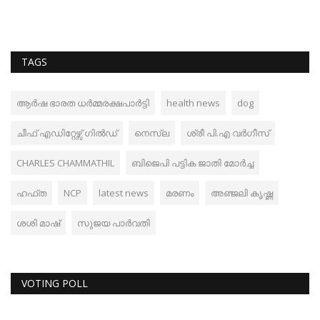
TAGS
ആർഷ ഭാരത ധർമ്മരക്ഷപാർട്ടി
health news
dog
ചീഫ് എഡിറ്റേഴ്സ് ഗില്‍ഡ്
നെസ്‌ല
ശ്രീ പി.എ വർഗീസ്
CHARLES CHAMMATHIL
ബിജെപി പട്ടിക ജാതി മോർച്ച
ഹഫ്ത
NCP
latest news
മരണം
അഞ്ജലി കൃഷ്ണ
ശശി മാഷ്
സുജയ പാർവതി
VOTING POLL