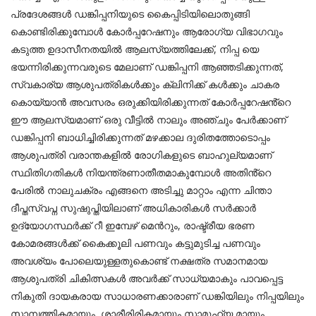
പ്രദേശങ്ങൾ ഡങ്കിപ്പനിയുടെ കൈപ്പിടിയിലൊതുങ്ങി
കൊണ്ടിരിക്കുമ്പോൾ കോർപ്പറേഷനും ആരോഗ്യ വിഭാഗവും
കടുത്ത ഉദാസീനതയിൽ ആലസ്യത്തിലേക്ക്, നിപ്പ യെ
ഭയന്നിരിക്കുന്നവരുടെ മേലാണ് ഡങ്കിപ്പനി ആഞ്ഞടിക്കുന്നത്,
സ്വകാര്യ ആശുപത്രികൾക്കും ക്ലിനിക്ക് കൾക്കും ചാകര
കൊയ്യാൻ അവസരം ഒരുക്കിയിരിക്കുന്നത് കോർപ്പറേഷൻ്റെ
ഈ ആലസ്യമാണ് ഒരു വീട്ടിൽ നാലും അഞ്ചും പേർക്കാണ്
ഡങ്കിപ്പനി ബാധിച്ചിരിക്കുന്നത് മഴക്കാല ദുരിതത്തോടൊപ്പം
ആശുപത്രി വരാന്തകളിൽ രോഗികളുടെ ബാഹുല്യമാണ്
സ്ഥിതിഗതികൾ നിയന്ത്രണാതീതമാകുമ്പോൾ അതിൻ്റെ
പേരിൽ നാലുചക്രം എങ്ങനെ അടിച്ചു മാറ്റാം എന്ന ചിന്താ
ദീപ്തസ്വപ്ന സുഷുപ്തിയിലാണ് അധികാരികൾ സർക്കാർ
ഉദ്യോഗസ്ഥർക്ക് റീ ഇമ്പേഴ് മെൻറും, രാഷ്ട്രീയ ഭരണ
കോമരങ്ങൾക്ക് കൈക്കൂലി പണവും കട്ടുമുടിച്ച പണവും
അവശ്യം പോലെയുള്ളതുകൊണ്ട് നക്ഷത്ര സമാനമായ
ആശുപത്രി ചികിത്സകൾ അവർക്ക് സാധ്യമാകും പാവപ്പെട്ട
നികുതി ദായകരായ സാധാരണക്കാരാണ് ഡങ്കിയിലും നിപ്പയിലും
സാമ്പത്തികമായും, ശാരീരിരികമായും സാമൂഹ്യ മായും