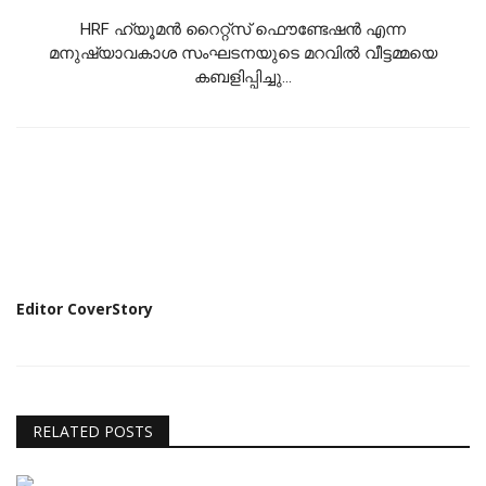
HRF ഹ്യൂമൻ റൈറ്റ്സ് ഫൌണ്ടേഷൻ എന്ന
മനുഷ്യാവകാശ സംഘടനയുടെ മറവിൽ വീട്ടമ്മയെ
കബളിപ്പിച്ചു...
Editor CoverStory
RELATED POSTS