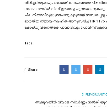
തിരിച്ചറിയുകയും അനാശ്വാസകരമായ പ്രവർത്
സ്ഥാപനത്തിൽ നിന്ന് ഇയാളെ പുറത്താക്കുകയും ചെ
ചില നിയമവിരുദ്ധ ഇടപാടുകളുമായ് ബന്ധപ്പെട
ഭാരതീയ ന്യായ സംഹിത അനുസരിച്ച് FIR 1176 പ്രകാ
മൊയ്തുവിനെതിരെ പാലാരിവട്ടം പോലീസ് കേസെടുത
Tags:
Share
Facebook
Twitter
Google
PREVIOUS ARTI
ആലുവയിൽ വ്യാജ സ്വർണ്ണം നൽകി യു