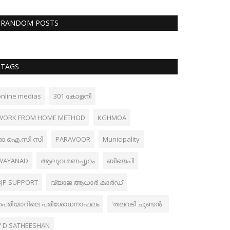
RANDOM POSTS
TAGS
online medias
301 കോളനി
WORK FROM HOME METHOD
KGHMOA
ഓ.ഐ.സി.സി
PARAVOOR
Municipality
WAYANAD
ആലുവ മണപ്പുറം
ബിജെപി
BJP SUPPORT
വ്യാജ ആധാർ കാർഡ്
പെരിയാറിലെ പരിശോധനാഫലം
'തലവടി ചുണ്ടൻ '
V D SATHEESHAN