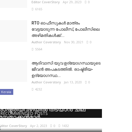
Editor CoverStory
Apr 29, 2023
0
6165
RTO ഓഫീസുകൾ മാത്രം
വേട്ടയാടുന്ന പോലീസ്, പോലീസിലെ
അഴിമതികൾക്ക്...
Author Coverstory
Nov 30, 2021
0
5564
ആദിവാസി യുവ ഉദ്യോഗസ്ഥയുടെ
ജീവൻ അപകടത്തിൽ. രാഷ്ട്രീയ-
ഉദ്യോഗസ്ഥ...
Author Coverstory
Jan 13, 2020
0
4232
Kerala
സുജയ പാർവതിയെ
രാഷ്ട്രീയവഴിയിൽ തടയാൻ ചില
RECOMMENDED POSTS
നേതാക്കൻമാർ
Editor CoverStory
Apr 2, 2023
0
1432