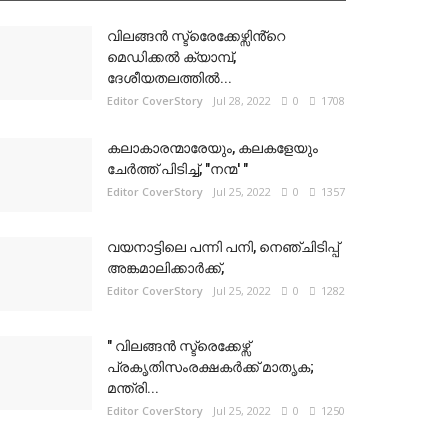
വിലങ്ങൻ സ്ട്രെേക്കേഴ്സിൻ്റെ
മെഡിക്കൽ ക്യാമ്പ്,
ദേശീയതലത്തിൽ...
Editor CoverStory
Jul 28, 2022
0
1708
കലാകാരന്മാരേയും, കലകളേയും
ചേർത്ത് പിടിച്ച്, "നന്മ' "
Editor CoverStory
Jul 25, 2022
0
1357
വയനാട്ടിലെ പന്നി പനി, നെഞ്ചിടിപ്പ്
അങ്കമാലിക്കാർക്ക്,
Editor CoverStory
Jul 25, 2022
0
1282
" വിലങ്ങൻ സ്ട്രെക്കേഴ്സ്
പ്രകൃതിസംരക്ഷകർക്ക് മാതൃക;
മന്ത്രി...
Editor CoverStory
Jul 25, 2022
0
1250