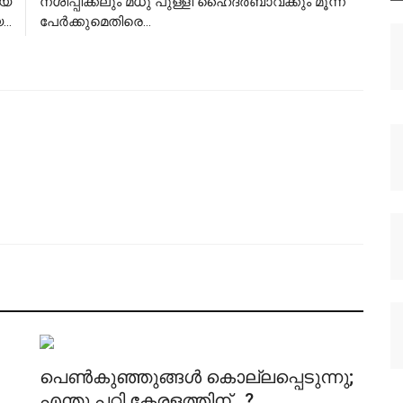
ായ
നശിപ്പിക്കലും മധു പുള്ളി ഹൈദർബാവക്കും മൂന്ന്
..
പേർക്കുമെതിരെ...
പെൺകുഞ്ഞുങ്ങൾ കൊല്ലപ്പെടുന്നു;
എന്തു പറ്റി കേരളത്തിന്...?