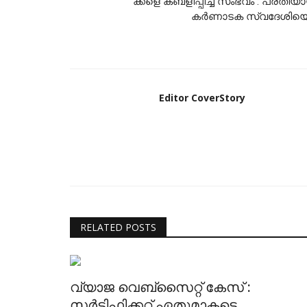
ക്കളെ കബളിപ്പിച്ച സംഭവം : പ്രതിയ
കർണാടക സ്വദേശിയെ.
Editor CoverStory
RELATED POSTS
വ്യാജ വെബ്‌സൈറ്റ്‌ കേസ്‌ :
സര്‍ട്ടിഫിക്കറ്റ്‌ ഏതുമാകട്ടെ,...