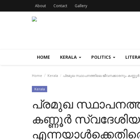
About
Contact
Gallery
HOME
KERALA
POLITICS
LITER
Home
Kerala
പ്രമുഖ സ്ഥാപനത്തിലെ ജീവനക്കാരനും കണ്ണൂർ
Kerala
പ്രമുഖ സ്ഥാപനത്
കണ്ണൂർ സ്വദേശി
എന്നയാൾക്കെതിരെ 