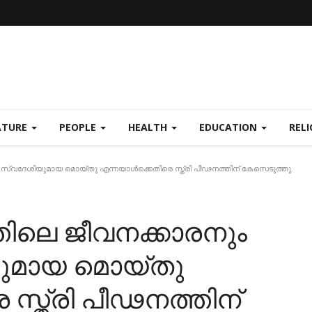
ATURE
PEOPLE
HEALTH
EDUCATION
REL
 സ്വദേശിയുമായ മൊയ്തു എന്നയാൾക്കെതിരെ സ്ത്രി പീഢനത്തിന് കേസെടുത്തു.
തിലെ ജീവനക്കാരനും
യുമായ മൊയ്തു
സ്ത്രി പീഢനത്തിന്