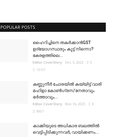
POPULAR POSTS
ഹൈറിച്ചിനെ തകർക്കാൻGST
ഉദ്യോഗസ്ഥരും കൂട്ട് നിന്നൊ?
കേരളത്തിലെ...
Editor CoverStory
Dec 5, 2023
0
13121
കണ്ണുനീർ ചോരയിൽ കയ്യിട്ട് വാരി
മഹിളാ കോൺഗ്രസ് നേതാവും
ഭർത്താവും...
Editor CoverStory
Nov 16, 2023
0
9007
കാക്കിയുടെ അധികാര ബലത്തിൽ
വെട്ടിപ്പിടിക്കുന്നവർ, വായിക്കണം...