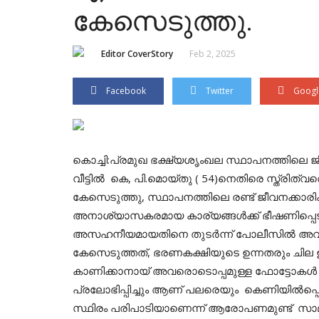
കേസെടുത്തു.
Editor CoverStory
Feb 2, 2025
Facebook
Twitter
Googl
കൊച്ചി:പ്രമുഖ ഭക്ഷ്യശൃംഖല സ്ഥാപനത്തിലെ 
വീട്ടിൽ കെ, പി.മൊയ്തു ( 54)നെതിരെ സ്ത്രിത്
കേസെടുത്തു, സ്ഥാപനത്തിലെ രണ്ട് ജീവനക്ക
അനാശ്യാസകരമായ കാര്യങ്ങൾക്ക് ഭീഷണിപ്പെടുത
അസഹനീയമായതിനെ തുടർന്ന് പോലീസിൽ അവർ
കേസെടുത്തത്, ഭരണകക്ഷിയുടെ ഉന്നതരും ചില 
കാണിക്കാനായ് അവരൊടൊപ്പമുള്ള ഫോട്ടോകൾ കാ
പ്രലോഭിപ്പിച്ചും ആണ് പലരെയും കെണിയിൽപ്പ
സ്ഥിരം പരിപാടിയാണെന്ന് ആരോപണമുണ്ട് സാമൂ