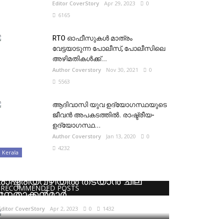
Editor CoverStory
Apr 29, 2023
0
6165
RTO ഓഫീസുകൾ മാത്രം
വേട്ടയാടുന്ന പോലീസ്, പോലീസിലെ
അഴിമതികൾക്ക്...
Author Coverstory
Nov 30, 2021
0
5563
ആദിവാസി യുവ ഉദ്യോഗസ്ഥയുടെ
ജീവൻ അപകടത്തിൽ. രാഷ്ട്രീയ-
ഉദ്യോഗസ്ഥ...
Author Coverstory
Jan 13, 2020
0
4232
Kerala
സുജയ പാർവതിയെ
രാഷ്ട്രീയവഴിയിൽ തടയാൻ ചില
RECOMMENDED POSTS
നേതാക്കൻമാർ
Editor CoverStory
Apr 2, 2023
0
1432