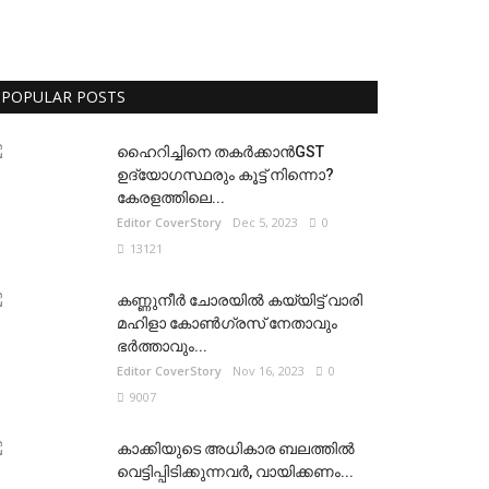
POPULAR POSTS
ഹൈറിച്ചിനെ തകർക്കാൻGST
ഉദ്യോഗസ്ഥരും കൂട്ട് നിന്നൊ?
കേരളത്തിലെ...
Editor CoverStory
Dec 5, 2023
0
13121
കണ്ണുനീർ ചോരയിൽ കയ്യിട്ട് വാരി
മഹിളാ കോൺഗ്രസ് നേതാവും
ഭർത്താവും...
Editor CoverStory
Nov 16, 2023
0
9007
കാക്കിയുടെ അധികാര ബലത്തിൽ
വെട്ടിപ്പിടിക്കുന്നവർ, വായിക്കണം...