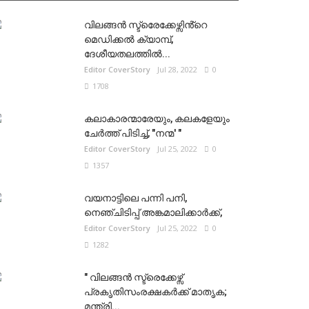
വിലങ്ങൻ സ്ട്രെേക്കേഴ്സിൻ്റെ
മെഡിക്കൽ ക്യാമ്പ്,
ദേശീയതലത്തിൽ...
Editor CoverStory
Jul 28, 2022
0
1708
കലാകാരന്മാരേയും, കലകളേയും
ചേർത്ത് പിടിച്ച്, "നന്മ' "
Editor CoverStory
Jul 25, 2022
0
1357
വയനാട്ടിലെ പന്നി പനി,
നെഞ്ചിടിപ്പ് അങ്കമാലിക്കാർക്ക്,
Editor CoverStory
Jul 25, 2022
0
1282
" വിലങ്ങൻ സ്ട്രെക്കേഴ്സ്
പ്രകൃതിസംരക്ഷകർക്ക് മാതൃക;
മന്ത്രി...