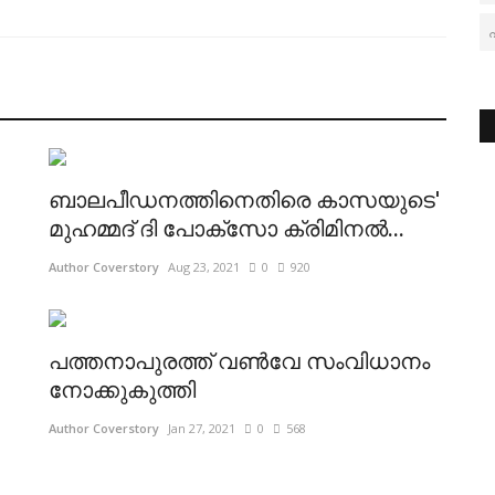
ബാലപീഡനത്തിനെതിരെ കാസയുടെ'
മുഹമ്മദ് ദി പോക്സോ ക്രിമിനൽ...
Author Coverstory
Aug 23, 2021
0
920
പത്തനാപുരത്ത് വണ്‍വേ സംവിധാനം
നോക്കുകുത്തി
Author Coverstory
Jan 27, 2021
0
568