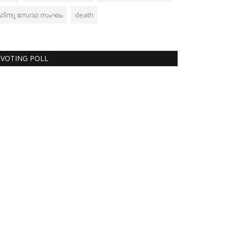
ഹിന്ദു സേവാ സംഘം
death
VOTING POLL