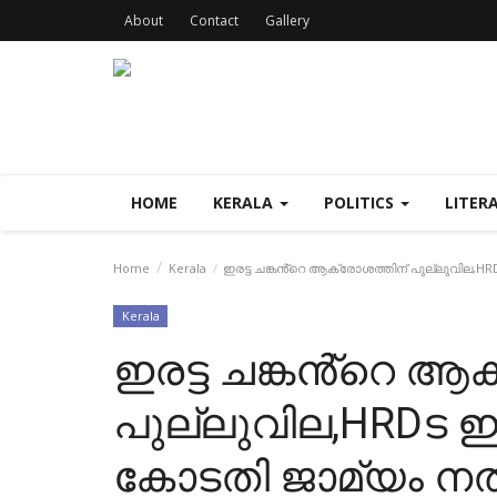
About
Contact
Gallery
HOME
KERALA
POLITICS
LITER
Home
Kerala
ഇരട്ട ചങ്കൻ്റെ ആക്രോശത്തിന് പുല്ലുവില,
Kerala
ഇരട്ട ചങ്കൻ്റെ ആ
പുല്ലുവില,HRDട 
കോടതി ജാമ്യം ന