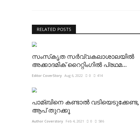
RELATED POSTS
സംസ്‌കൃത സര്‍വ്വകലാശാലയില്‍
അക്കാദമിക് റൈറ്റിംഗില്‍ പ്രഥമ...
Editor CoverStory
Aug 6, 2022
0
414
പാമ്ബിനെ കണ്ടാല്‍ വടിയെടുക്കേണ്ട,
ആപ്​ തുറക്കൂ
Author Coverstory
Feb 4, 2021
0
586