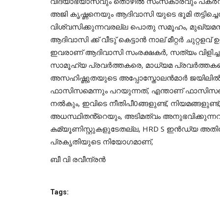
വിദ്യാഭ്യാസവും തൊഴിൽ സംസകാരവും പകർന്ന
അജി കൃഷ്ണനെയും ആദിവാസി യുടെ ഭൂമി തട്ടിച്ചെന
വിശ്വസിക്കുന്നവരല്ല പൊതു സമൂഹം, മുഖ്യമന്ത്
ആദിവാസി ക്ക് വീടു് കെട്ടാൻ നാല് മീറ്റർ ചുറ്റളവ് ഉള
ഇവരാണ് ആദിവാസി സംരക്ഷകർ, സത്യം വിളിച്ചു പ
സാമൂഹ്യ പ്രവർത്തകരെ, മാധ്യമ പ്രവർത്തകര
അസഹിഷ്ണുതയുടെ അപ്പോസ്തോലൻമാർ ജയിലിൽ അട
ഫാസിസമെന്നും പറയുന്നത്, എന്താണ് ഫാസിസമെന്
നൽകും, ഇവിടെ നീതിപീ0ങ്ങളുണ്ട്, നിയമങ്ങളുണ്ട
അധസ്ഥിതൻ്റെയും, അടിമത്വം അനുഭവിക്കുന്
കമ്യൂണിസ്റ്റുകളുടേതല്ല, HRD S ഇൻഡ്യ അതി
പ്രകൃതിയുടെ നിയോഗമാണ്,
ബീ വി രവീന്ദ്രൻ
Tags: