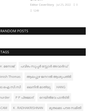
Editor CoverStory
Jul 25, 2022
0
1249
RANDOM POSTS
TAGS
Dr. മനോജ്
പവിഴം സൂപ്പർ സ്റ്റോർ അവാർഡ്
Binish Thomas
ആലപ്പുഴ ജനറൽ ആശുപത്രി
ഓ.ഐ.സി.സി
ലെനിൻ മാത്യു
HANG
murder
P P പ്രമോദ്
റെയിൽവേ പാൻട്രി
SCAM
K . RADHAKRISHNAN
മുതലമട പൗര സമിതി