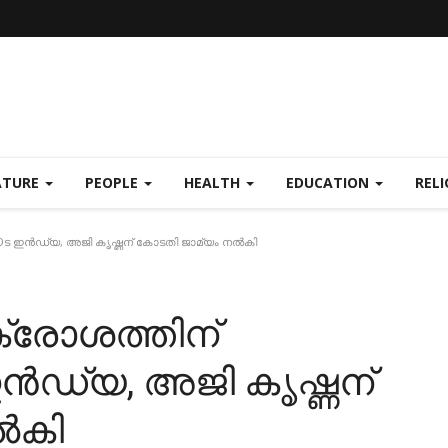
ATURE
PEOPLE
HEALTH
EDUCATION
REL
HRDട ഇൻഡ്യ, അജി കൃഷ്ണന് കോടതി ജാമ്യം നൽകി
ക്രോശത്തിന്
ഇൻഡ്യ, അജി കൃഷ്ണന്
ൽകി